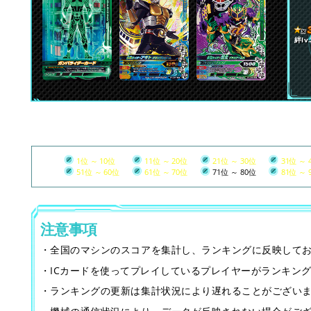
絆lv.
1位 ～ 10位
11位 ～ 20位
21位 ～ 30位
31位 ～ 
51位 ～ 60位
61位 ～ 70位
71位 ～ 80位
81位 ～ 
注意事項
・全国のマシンのスコアを集計し、ランキングに反映して
・ICカードを使ってプレイしているプレイヤーがランキン
・ランキングの更新は集計状況により遅れることがござい