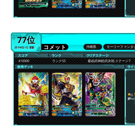
77位
コメット
沖縄県
モーリーファンタ
2014-02-12 更新
410000
ランクSS
最凶武神鎧武決戦 ステージ7
絆lv.