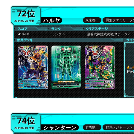
72位
ハルヤ
東京都
田無ファミリーラ
2014-02-23 更新
410700
ランクSS
最凶武神鎧武決戦 ステージ7
絆lv.
74位
シャンターン
群馬県
群馬レジャーラン
2014-02-01 更新