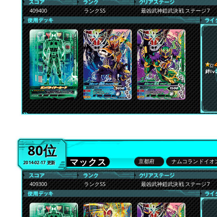
409400
ランクSS
最凶武神鎧武決戦 ステージ7
絆lv.
80位
マックス
京都府
ナムコランドイオ
2014-02-17 更新
409300
ランクSS
最凶武神鎧武決戦 ステージ7