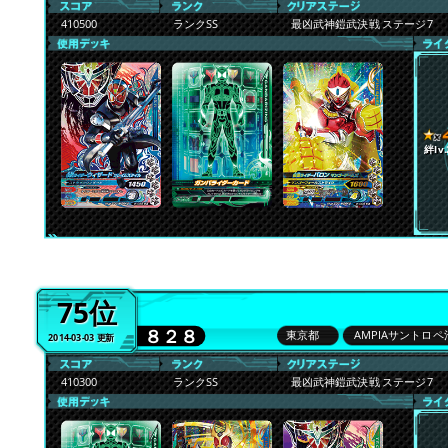
410500
ランクSS
最凶武神鎧武決戦 ステージ7
絆lv.
75位
８２８
東京都
AMPIAサントロペ
2014-03-03 更新
410300
ランクSS
最凶武神鎧武決戦 ステージ7