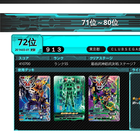
71位～80位
72位
９１３
東京都
ＣＬＵＢＳＥＧＡ
2014-03-01 更新
410700
ランクSS
最凶武神鎧武決戦 ステージ7
絆lv.