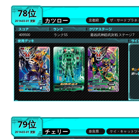
78位
カツロー
京都府
ザ・サードプラネ
2014-03-01 更新
409500
ランクSS
最凶武神鎧武決戦 ステージ7
絆lv.
79位
チェリー
奈良県
ケイ・キャットツ
2014-03-01 更新