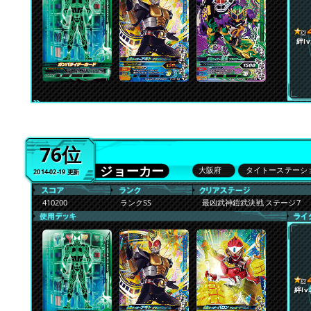
絆lv
76位
ジョーカー
大阪府
タイトーステーシ
2014-02-19 更新
410200
ランクSS
最凶武神鎧武決戦 ステージ7
絆lv.