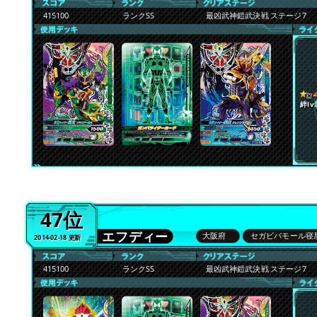
415100
ランクSS
最凶武神鎧武決戦 ステージ7
絆lv.
47位
エフディー
大阪府
セガビバモール寝
2014-02-18 更新
415100
ランクSS
最凶武神鎧武決戦 ステージ7