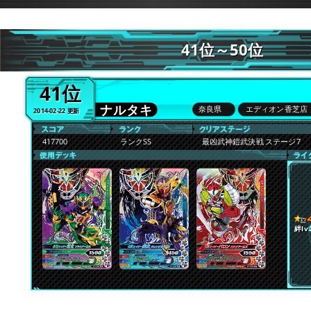
41位～50位
41位
ナルタキ
奈良県
エディオン香芝店
2014-02-22 更新
417700
ランクSS
最凶武神鎧武決戦 ステージ7
絆lv.