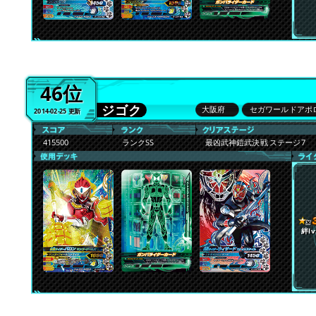
46位
ジゴク
大阪府
セガワールドアポ
2014-02-25 更新
415500
ランクSS
最凶武神鎧武決戦 ステージ7
絆lv