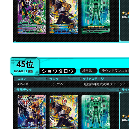
絆lv.
45位
ショウタロウ
埼玉県
ラウンドワンスタ
2014-02-19 更新
415700
ランクSS
最凶武神鎧武決戦 ステージ7
絆lv.