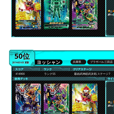
絆lv.
50位
ヨッシャン
兵庫県
プラザパル三田店
2014-03-03 更新
414900
ランクSS
最凶武神鎧武決戦 ステージ7
絆lv.