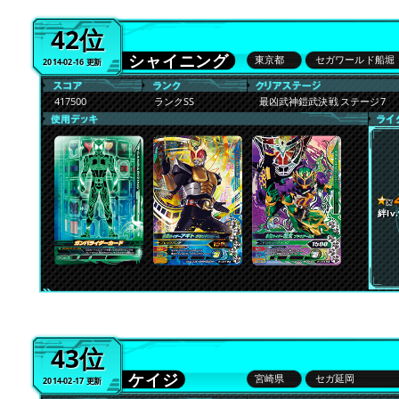
42位
シャイニング
東京都
セガワールド船堀
2014-02-16 更新
417500
ランクSS
最凶武神鎧武決戦 ステージ7
絆lv.
43位
ケイジ
宮崎県
セガ延岡
2014-02-17 更新