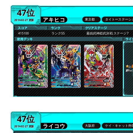
47位
アキヒコ
東京都
タイトーステーシ
2014-02-27 更新
415100
ランクSS
最凶武神鎧武決戦 ステージ7
絆lv.
47位
ライコウ
大阪府
ケイ・キャット外
2014-02-27 更新