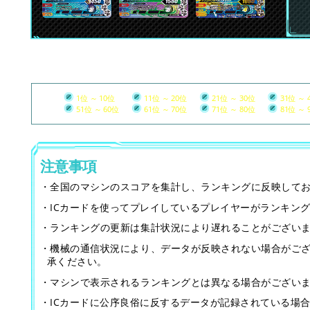
1位 ～ 10位
11位 ～ 20位
21位 ～ 30位
31位 ～ 
51位 ～ 60位
61位 ～ 70位
71位 ～ 80位
81位 ～ 
注意事項
・全国のマシンのスコアを集計し、ランキングに反映して
・ICカードを使ってプレイしているプレイヤーがランキン
・ランキングの更新は集計状況により遅れることがござい
・機械の通信状況により、データが反映されない場合がご
承ください。
・マシンで表示されるランキングとは異なる場合がござい
・ICカードに公序良俗に反するデータが記録されている場