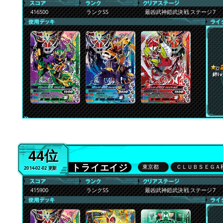
416500
ランクSS
最凶武神鎧武決戦 ステージ7
絆lv
44位
トライエイジ
東京都
ＣＬＵＢＳＥＧＡ
2014-02-02 更新
415900
ランクSS
最凶武神鎧武決戦 ステージ7