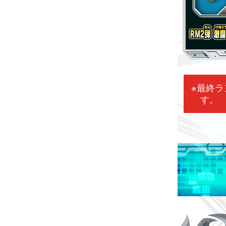
※最終ラ
す。