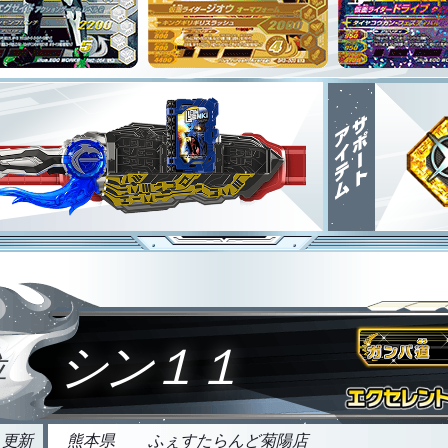
シン１１
位
5 更新
熊本県
ふぇすたらんど菊陽店