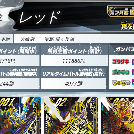
レッド
位
4 更新
大阪府
宝島 泉ヶ丘店
8718Pt
111886Pt
244勝
4977勝