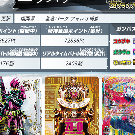
3 更新
福岡県
遊遊パーク フォレオ博多
8627Pt
72836Pt
176勝
2403勝