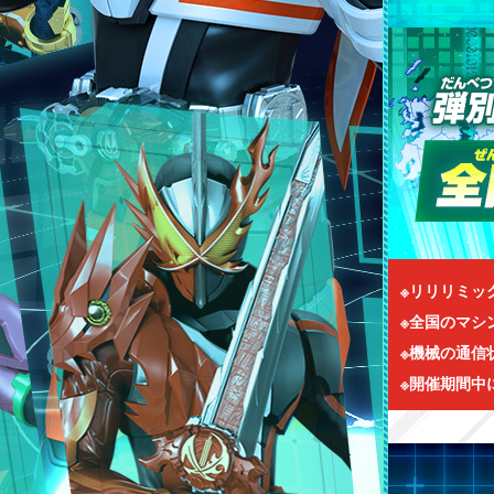
※リリリミッ
※全国のマシ
※機械の通信
※開催期間中