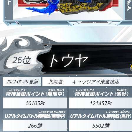
トウヤ
26位
2022-01-26 更新
北海道
キャッツアイ東苗穂店
10105Pt
121457Pt
266勝
5502勝