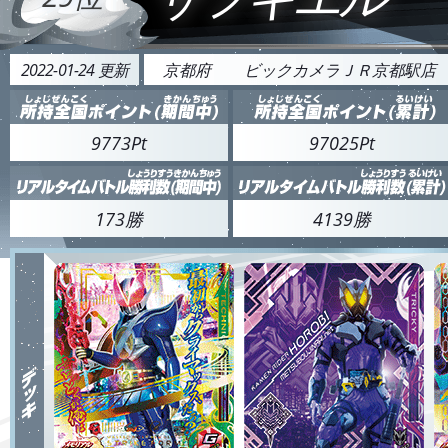
2022-01-24 更新
京都府
ビックカメラＪＲ京都駅店
9773Pt
97025Pt
173勝
4139勝