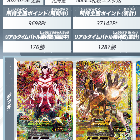
2022-01-26 更新
北海道
namco札幌エスタ店
9698Pt
37142Pt
176勝
1287勝