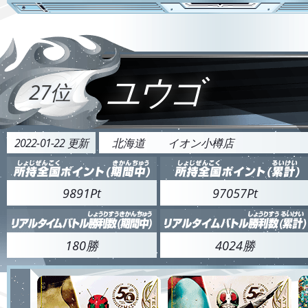
ユウゴ
27位
2022-01-22 更新
北海道
イオン小樽店
9891Pt
97057Pt
180勝
4024勝