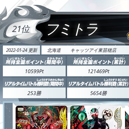
フミトラ
21位
2022-01-24 更新
北海道
キャッツアイ東苗穂店
10599Pt
121469Pt
253勝
5654勝