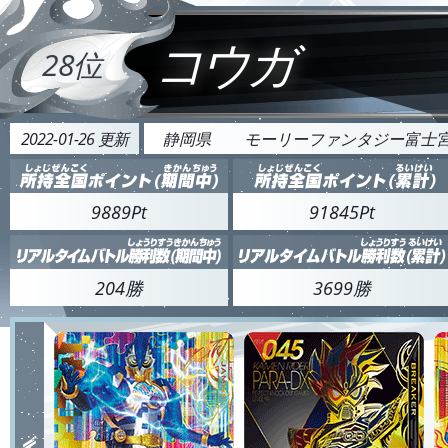
コウガ
28位
2022-01-26 更新
静岡県
モーリーファンタジー富士
9889Pt
91845Pt
204勝
3699勝