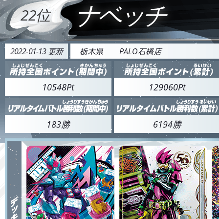
ナベッチ
22位
2022-01-13 更新
栃木県
PALO石橋店
10548Pt
129060Pt
183勝
6194勝