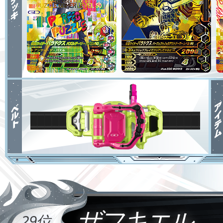
ザフキエル
29位