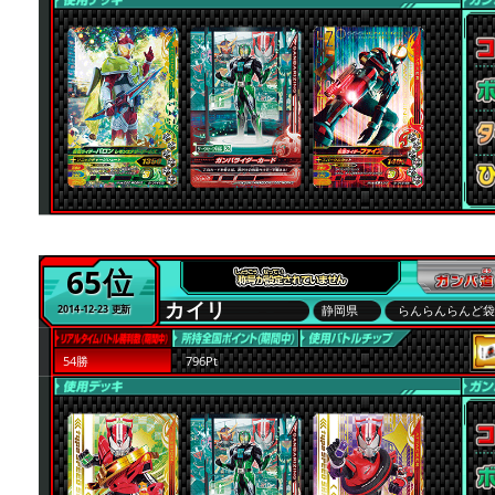
65位
カイリ
静岡県
らんらんらんど
2014-12-23 更新
54勝
796Pt