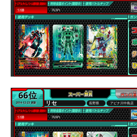
53勝
763Pt
66位
リセ
長野県
アピナ川中島店
2014-12-23 更新
53勝
769Pt