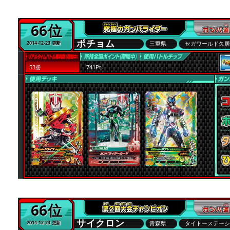
66位
ポチョム
三重県
セガワールド久
2014-12-23 更新
53勝
741Pt
66位
サイクロン
青森県
タイトーステー
2014-12-23 更新