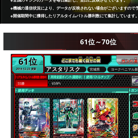
※全国のマシンのデータを毎日集計し、翌日に反映させています。
※機械の通信状況により、データが反映されない場合がございますので
※開催期間中に獲得したリアルタイムバトル勝利数にて集計しています
61位～70位
61位
アスタリスク
宮城県
ヨークベニマル
2014-12-23 更新
55勝
659Pt