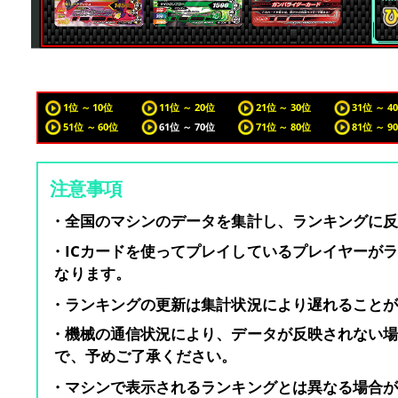
1位 ～ 10位
11位 ～ 20位
21位 ～ 30位
31位 ～ 4
51位 ～ 60位
61位 ～ 70位
71位 ～ 80位
81位 ～ 9
注意事項
・全国のマシンのデータを集計し、ランキングに
・ICカードを使ってプレイしているプレイヤーが
なります。
・ランキングの更新は集計状況により遅れること
・機械の通信状況により、データが反映されない
で、予めご了承ください。
・マシンで表示されるランキングとは異なる場合