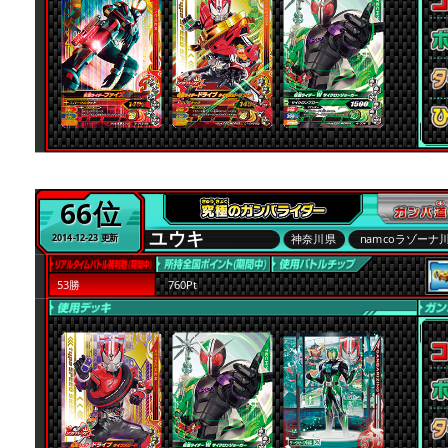
66位
ユウキ
神奈川県
namcoラゾーナ
2014-12-23 更新
53勝
760Pt