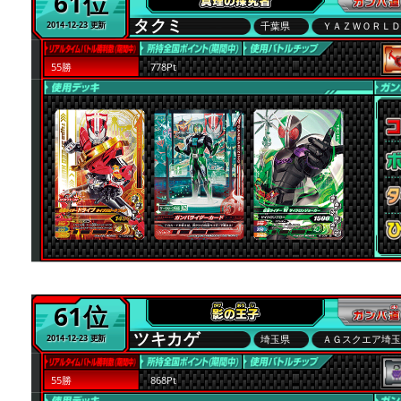
61位
タクミ
千葉県
ＹＡＺＷＯＲＬ
2014-12-23 更新
55勝
778Pt
61位
ツキカゲ
埼玉県
ＡＧスクエア埼
2014-12-23 更新
55勝
868Pt