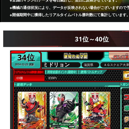
※全国のマシンのデータを毎日集計し、翌日に反映させています。
※機械の通信状況により、データが反映されない場合がございますので
※開催期間中に獲得したリアルタイムバトル勝利数にて集計しています
31位～40位
34位
ミドリョン
滋賀県
ＡＧスクエア大
2014-12-23 更新
69勝
839Pt