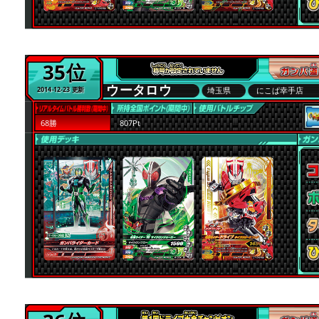
35位
ウータロウ
埼玉県
にこぱ幸手店
2014-12-23 更新
68勝
807Pt