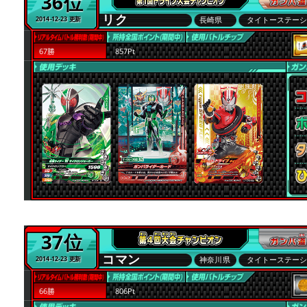
36位
リク
長崎県
タイトーステー
2014-12-23 更新
67勝
857Pt
37位
コマン
神奈川県
タイトーステー
2014-12-23 更新
66勝
806Pt