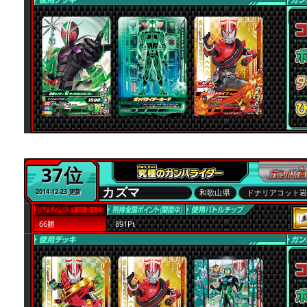
37位
カズマ
和歌山県
ドナリアコット
2014-12-23 更新
66勝
891Pt