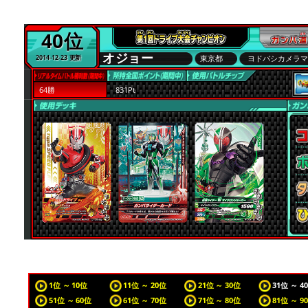
40位
オジョー
東京都
ヨドバシカメラ
2014-12-23 更新
64勝
831Pt
1位 ～ 10位
11位 ～ 20位
21位 ～ 30位
31位 ～ 4
51位 ～ 60位
61位 ～ 70位
71位 ～ 80位
81位 ～ 9