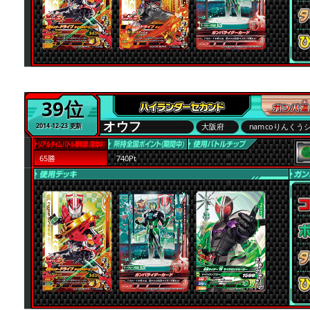
39位
オウフ
大阪府
namcoりんくう
2014-12-23 更新
65勝
740Pt