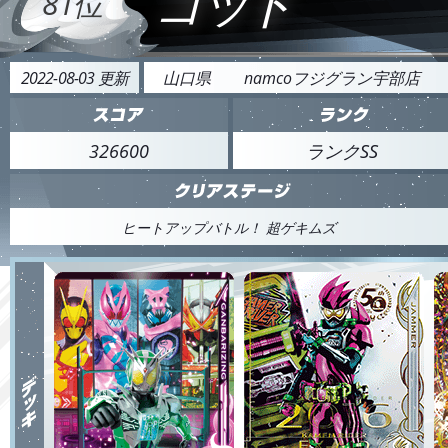
ゴッド
81位
2022-08-03 更新
山口県
namcoフジグラン宇部店
326600
ランクSS
ヒートアップバトル！ 超ゲキムズ