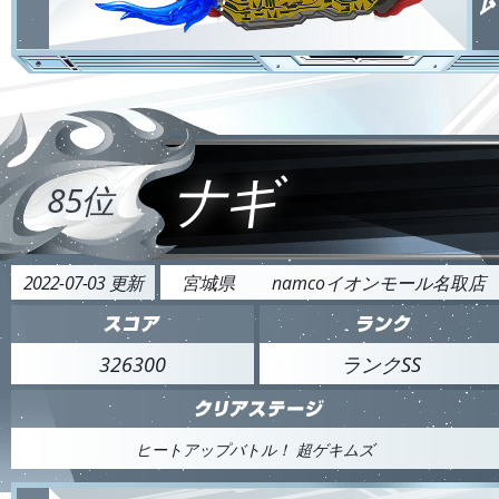
ナギ
85位
2022-07-03 更新
宮城県
namcoイオンモール名取店
326300
ランクSS
ヒートアップバトル！ 超ゲキムズ