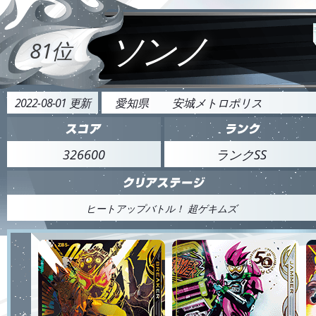
ソンノ
81位
2022-08-01 更新
愛知県
安城メトロポリス
326600
ランクSS
ヒートアップバトル！ 超ゲキムズ