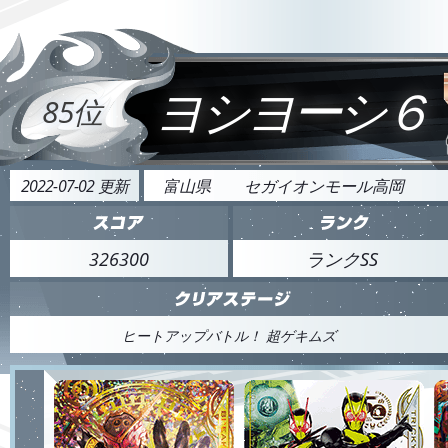
ヨシヨーシ６
85位
2022-07-02 更新
富山県
セガイオンモール高岡
326300
ランクSS
ヒートアップバトル！ 超ゲキムズ