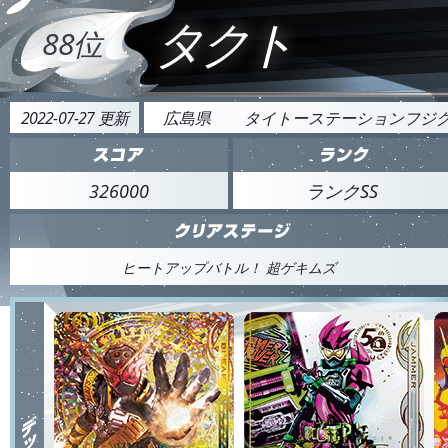
タクト
88位
2022-07-27 更新
広島県
タイトーステーションフジ
326000
ランクSS
ヒートアップバトル！ 超ゲキムズ