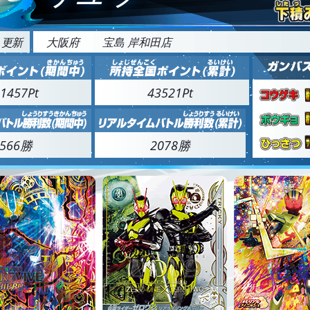
5 更新
大阪府
宝島 岸和田店
1457Pt
43521Pt
566勝
2078勝