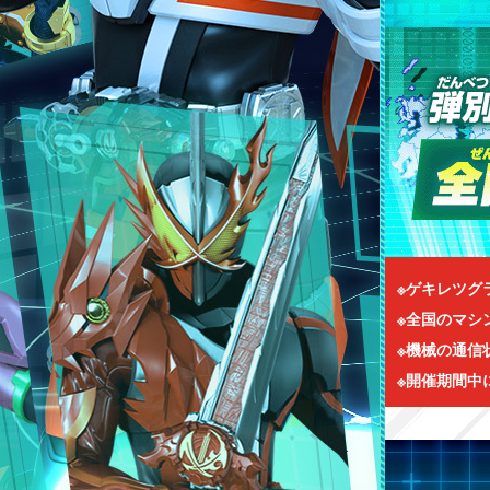
※ゲキレツグ
※全国のマシ
※機械の通信
※開催期間中