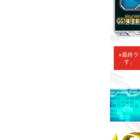
※最終ラ
す。