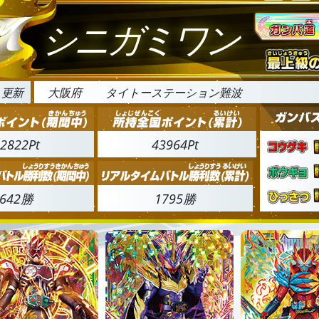
シニガミワン
3 更新
大阪府
タイトーステーション難波
2822Pt
43964Pt
642勝
1795勝