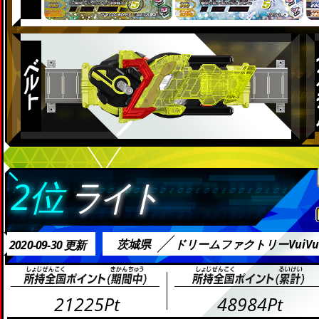
2位
ライト
茨城県
ドリームファクトリーVuiVu
2020-09-30 更新
21225Pt
48984Pt