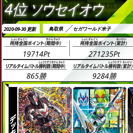
4位
ソウセイオウ
鳥取県
セガワールド米子
2020-09-30 更新
19714Pt
271235Pt
865勝
9284勝