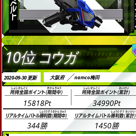
10位
コウガ
大阪府
namco梅田
2020-09-30 更新
15818Pt
34990Pt
344勝
1450勝