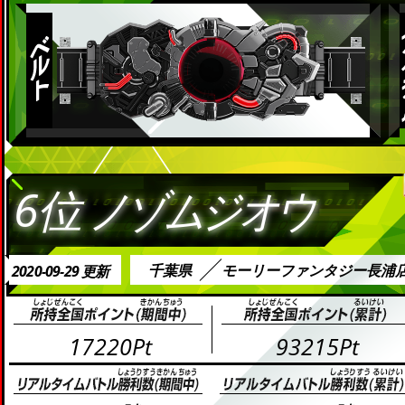
6位
ノゾムジオウ
千葉県
モーリーファンタジー長浦
2020-09-29 更新
17220Pt
93215Pt