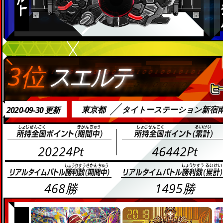
3位
スエルテ
東京都
タイトーステーション新宿
2020-09-30 更新
20224Pt
46442Pt
468勝
1495勝