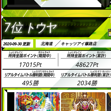
7位
トウヤ
北海道
キャッツアイ篠路店
2020-09-30 更新
17015Pt
48627Pt
495勝
2034勝