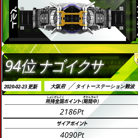
94位
ナゴイクサ
大阪府
タイトーステーション難波
2020-02-23 更新
2186Pt
4090Pt