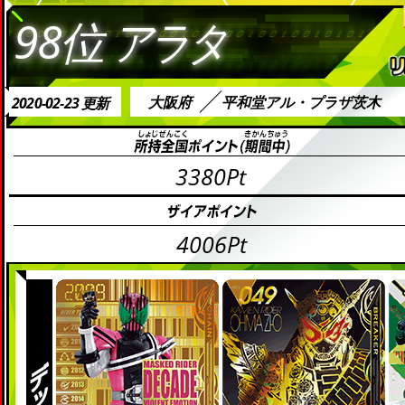
98位
アラタ
大阪府
平和堂アル・プラザ茨木
2020-02-23 更新
3380Pt
4006Pt