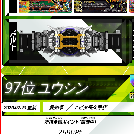
97位
ユウシン
愛知県
アピタ長久手店
2020-02-23 更新
2690Pt