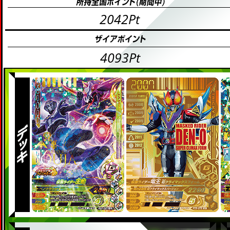
2042Pt
4093Pt