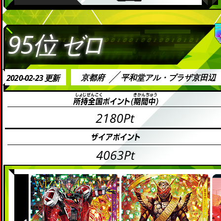
95位
ゼロ
京都府
平和堂アル・プラザ京田辺
2020-02-23 更新
2180Pt
4063Pt