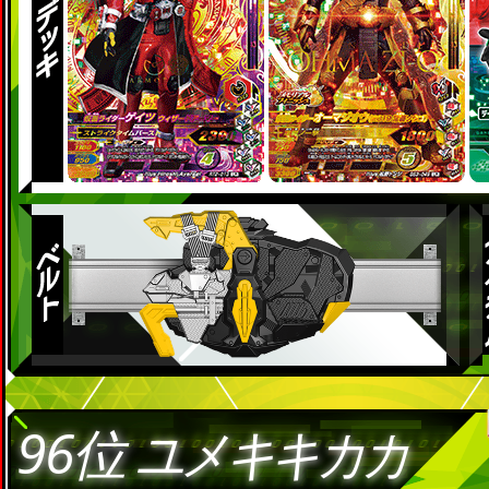
96位
ユメキキカカ