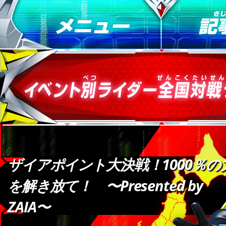
ザイアポイント大決戦！1000％の
を解き放て！ 〜Presented by
ZAIA〜