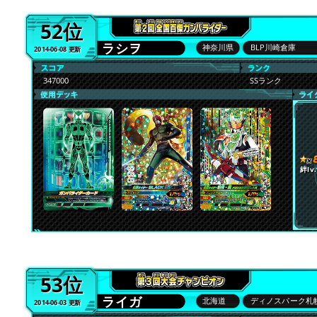
52位
ラシヲ
神奈川県
BLP川崎倉庫
2014-06-08 更新
347000
SSランク
絆lv.
53位
ライガ
北海道
ディノスパーク札
2014-06-03 更新