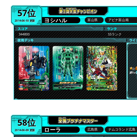
57位
ヨシハル
富山県
アピナ富山南
2014-06-10 更新
344800
SSランク
絆lv.
58位
ローラ
広島県
ナムコランド広島
2014-06-09 更新