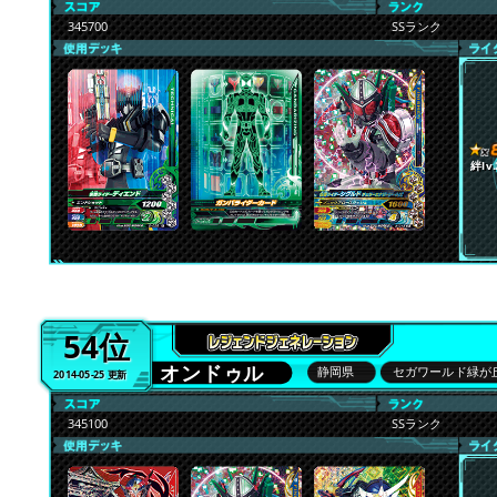
345700
SSランク
絆lv.
54位
オンドゥル
静岡県
セガワールド緑が
2014-05-25 更新
345100
SSランク