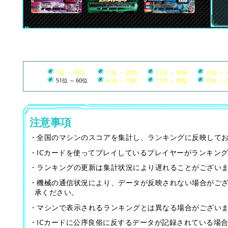
1位 ～ 10位
11位 ～ 20位
21位 ～ 30位
31位 ～ 
51位 ～ 60位
61位 ～ 70位
71位 ～ 80位
81位 ～ 
注意事項
・全国のマシンのスコアを集計し、ランキングに反映して
・ICカードを使ってプレイしているプレイヤーがランキン
・ランキングの更新は集計状況により遅れることがござい
・機械の通信状況により、データが反映されない場合がご
承ください。
・マシンで表示されるランキングとは異なる場合がござい
・ICカードに公序良俗に反するデータが記録されている場