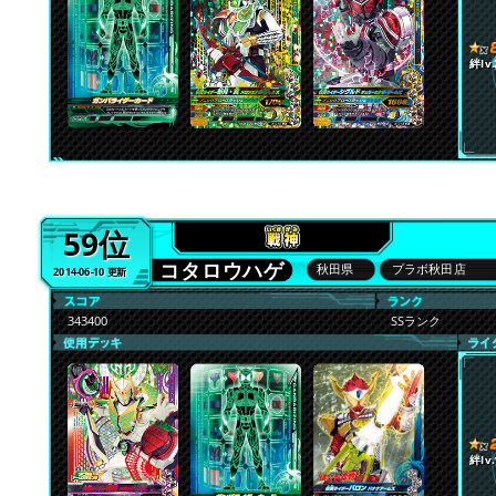
絆lv.
59位
コタロウハゲ
秋田県
プラボ秋田店
2014-06-10 更新
343400
SSランク
絆lv.