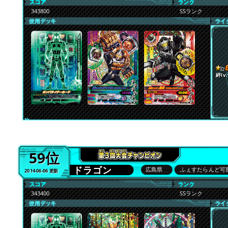
343800
SSランク
絆lv.
59位
ドラゴン
広島県
ふぇすたらんど可
2014-06-06 更新
343400
SSランク