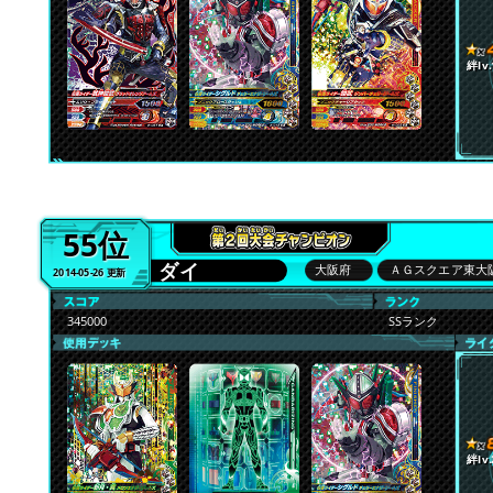
絆lv.
55位
ダイ
大阪府
ＡＧスクエア東大
2014-05-26 更新
345000
SSランク
絆lv.