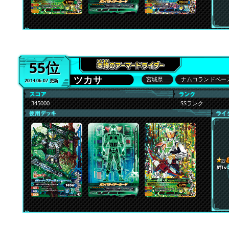
55位
ツカサ
宮城県
ナムコランドベース
2014-06-07 更新
345000
SSランク
絆lv.