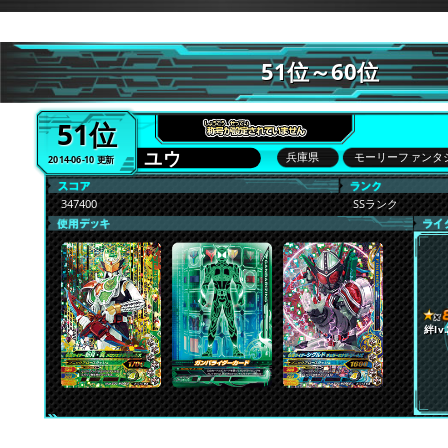
51位～60位
51位
ユウ
兵庫県
モーリーファンタ
2014-06-10 更新
347400
SSランク
絆lv.