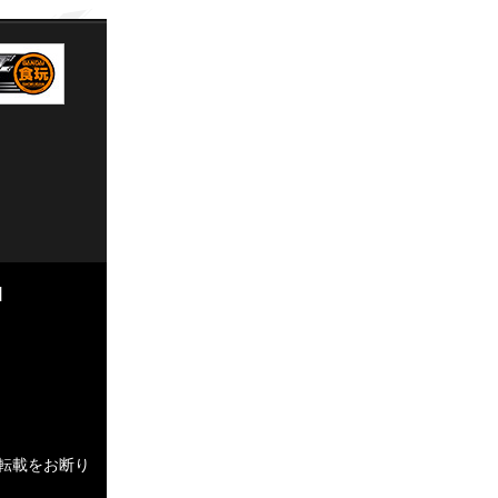
I
転載をお断り