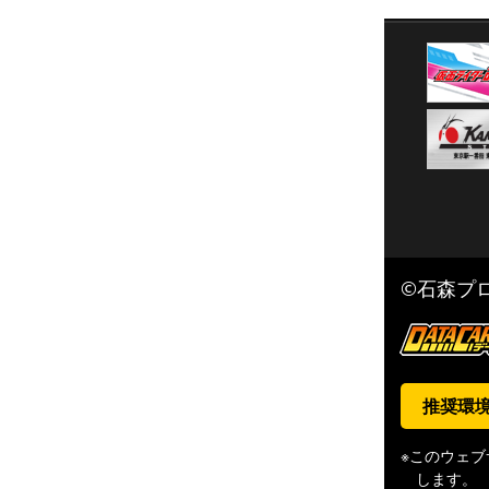
©石森プロ
推奨環
※このウェ
します。